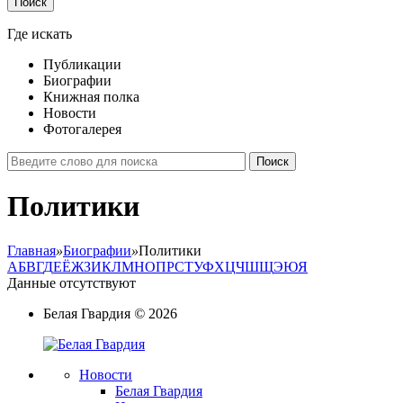
Поиск
Где искать
Публикации
Биографии
Книжная полка
Новости
Фотогалерея
Поиск
Политики
Главная
»
Биографии
»
Политики
А
Б
В
Г
Д
Е
Ё
Ж
З
И
К
Л
М
Н
О
П
P
С
Т
У
Ф
Х
Ц
Ч
Ш
Щ
Э
Ю
Я
Данные отсутствуют
Белая Гвардия
©
2026
Новости
Белая Гвардия