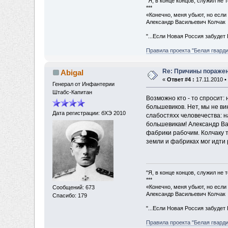
"Я, в конце концов, служил не
***
«Конечно, меня убьют, но если 
Александр Васильевич Колчак
"...Если Новая Россия забудет 
Правила проекта "Белая гварди
Re: Причины пораже
Abigal
«
Ответ #4 :
17.11.2010 • 
Генерал от Инфантерии
Штабс-Капитан
Возможно кто - то спросит: 
большевиков. Нет, мы не ви
Дата регистрации: бХЭ 2010
слабостяхх человечества: на
большевикам! Александр Вас
фабрики рабочим. Колчаку то
земли и фабриках мог идти 
"Я, в конце концов, служил не
***
«Конечно, меня убьют, но если 
Сообщений: 673
Александр Васильевич Колчак
Спасибо: 179
"...Если Новая Россия забудет 
Правила проекта "Белая гварди