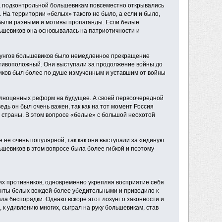
и, подконтрольной большевикам повсеместно открывались
 На территории «белых» такого не было, а если и было,
 были разными и мотивы пропаганды. Если белые
ьшевиков она основывалась на патриотичности и
зунгов большевиков было немедленное прекращение
отивоположный. Они выступали за продолжение войны до
виков был более по душе измученным и уставшим от войны
лноценных реформ на будущее. А своей первоочередной
дь он был очень важен, так как на тот момент Россия
 страны. В этом вопросе «белые» с большой неохотой
е не очень популярной, так как они выступали за «единую
ьшевиков в этом вопросе была более гибкой и поэтому
их противников, одновременно укрепляя восприятие себя
енты белых вождей более убедительными и приводило к
а беспорядки. Однако вскоре этот лозунг о законности и
к удивлению многих, сыграл на руку большевикам, став