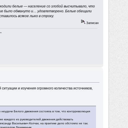
уходили белые — население со злобой высчитывало, что
ление было обмануто и… удовлетворено. Белые обещали
тавилось всякое лыко в строку.
Записан
"
ситуации и изучения огромного количества источников,
н неудачи Белого движения состояла в том, что контрреволюция
ие каждого из руководителей движения действовать
ксандр Васильевич Колчак, на практике дело обстояло не так.
 генералом Деникиным.