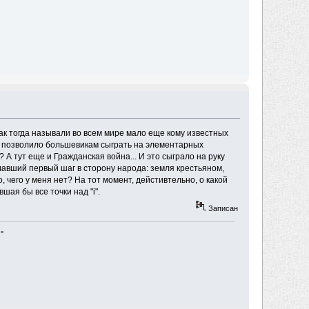
"
 Как тогда называли во всем мире мало еще кому известных
 и позволило большевикам сыграть на элементарных
 А тут еще и Гражданская война... И это сыграло на руку
лавший первый шаг в сторону народа: земля крестьяном,
, чего у меня нет? На тот момент, дейстивтельно, о какой
ая бы все точки над "i".
Записан
"