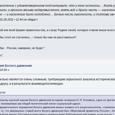
население с удовлетворением подсчитывало, что у него осталось… Когда 
зили, и грозили весьма недвусмысленно, взять всё и брали часть — насе
е — и население было озлоблено… Белые несли законность, и поэтому им с
.05.2011 • 11:44 от Abigal
»
 той или иной форме правительства, а служу Родине своей, которую ставлю выше всего.
бы этого не случилось, – только бы нам не расставаться".
Вас - России, наверное, не будет."
я"
ния Белого движения
 15:50 »
льно является очень сложным, требующим серьезного анализа исторической 
другу, а в результате-взаимодополняющих.
14:54
пытку научной оценки Белого движения историка генерала Н. Н. Головина, одна из причи
], понимаемую как общий политический и/или социальный идеал.
рушительного поражения белого движения можно назвать его
разрозненность
, стремлен
 то, что формально главой всего белого движения был «Верховный правитель России», Але
были между Донским казачеством и руководством Добровольческой армии, в частности с