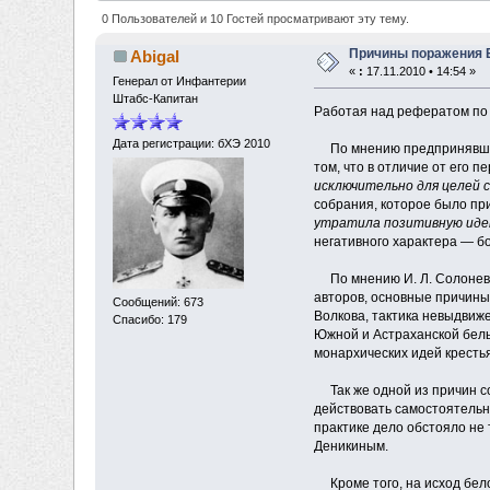
0 Пользователей и 10 Гостей просматривают эту тему.
Причины поражения 
Abigal
«
:
17.11.2010 • 14:54 »
Генерал от Инфантерии
Штабс-Капитан
Работая над рефератом по 
Дата регистрации: бХЭ 2010
По мнению предпринявшего 
том, что в отличие от его 
исключительно для целей 
собрания, которое было пр
утратила позитивную ид
негативного характера — б
По мнению И. Л. Солоневич
авторов, основные причины 
Сообщений: 673
Волкова, тактика невыдвиж
Спасибо: 179
Южной и Астраханской белы
монархических идей кресть
Так же одной из причин с
действовать самостоятельн
практике дело обстояло не
Деникиным.
Кроме того, на исход бело