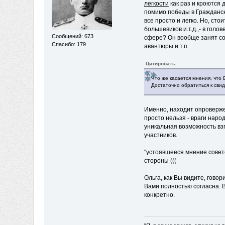
легкости
как раз и кроются 
помимо победы в Гражданско
все просто и легко. Но, ст
большевиков и.т.д.,- в гол
Сообщений: 673
сфере? Он вообще занят сов
Спасибо: 179
авантюры и.т.п.
Цитировать
Что же касается мнения, что
Достаточно обратиться к сви
Именно, находит опровержени
просто нельзя - враги наро
уникальная возможность взг
участников.
"устоявшееся мнение советс
стороны (((
Ольга, как Вы видите, гов
Вами полностью согласна. В
конкретно.