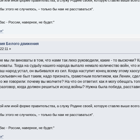
 той или иной форме правительства, а служу Родине своей, которую ставлю выше всего.
бы этого не случилось, – только бы нам не расставаться".
Вас - России, наверное, не будет."
я"
ния Белого движения
22:11 »
не мы ли виноваты в том, что нами так лихо руководили, какие - то выскочки?
новаты. Тогда на судьбу нашего народа выпало немало количество войн, что
ш народ устал, он выбивался из сил. Когда наступит конец всему этому хаосу?
ильевич не был таким, надо признать, грамотным политиком, как Ленин, сде
 же говорили: почему вы молчите? На что он ответил: как я могу обещать того
разговор, когда должен решиться исход войны? Нужна была победа, расставивш
 той или иной форме правительства, а служу Родине своей, которую ставлю выше всего.
бы этого не случилось, – только бы нам не расставаться".
Вас - России, наверное, не будет."
я"