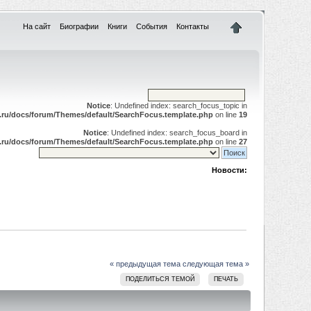
На сайт
Биографии
Книги
События
Контакты
Notice
: Undefined index: search_focus_topic in
.ru/docs/forum/Themes/default/SearchFocus.template.php
on line
19
Notice
: Undefined index: search_focus_board in
.ru/docs/forum/Themes/default/SearchFocus.template.php
on line
27
Новости:
« предыдущая тема
следующая тема »
ПОДЕЛИТЬСЯ ТЕМОЙ
ПЕЧАТЬ