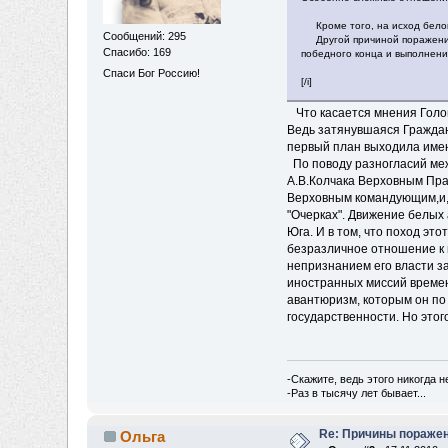
Кроме того, на исход белог
Сообщений: 295
Другой причиной поражени
Спасибо: 169
победного конца и выполнени
Спаси Бог Россию!
[/i]
Что касается мнения Голов
Ведь затянувшаяся Граждан
первый план выходила имен
По поводу разногласий меж
А.В.Колчака Верховным Пра
Верховным командующим,и, 
"Очерках". Движение белых
Юга. И в том, что поход эт
безразличное отношение к 
непризнанием его власти з
иностранных миссий времен
авантюризм, которым он по 
государственности. Но это
-Скажите, ведь этого никогда 
-Раз в тысячу лет бывает...
Re: Причины пораже
Ольга