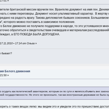
 17:01 »
вители британской миссии вручили ген. Врангелю документ на имя ген. Деник
ачать с ними переговоры. Документ носил ультимативный характер. В жертв
предано на радость врагу. Такова дипломатия бывших союзников. Большевизм 
", которого можно поставить в зависимое положение.
о Белое движение не получило поддержки в народе, то это устоявшееся мнен
аточно обратиться к свидетельствам очевидцев и материалам расследований
обеждал, а ЕГО ПОБЕДА БЫЛА ДОПУЩЕНА.
.
7.11.2010 • 17:14 от Ольга
»
не бывает?
ния Белого движения
 21:50 »
осудить как политический авантюризм, которым он по сути и являлся,объявить вне закона
кой государственности. Но этого не произошло, так как иностранным державам не была н
орить о таких вещах легко: мы видим это и увидели это по пришествию доста