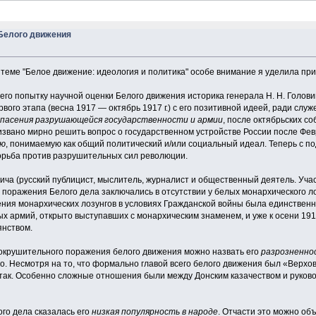
Белого движения
теме "Белое движение: идеология и политика" особе внимание я уделила пр
попытку научной оценки Белого движения историка генерала Н. Н. Головин
первого этапа (весна 1917 — октябрь 1917 г.) с его позитивной идеей, ради с
спасения разрушающейся государственности и армии
, после октябрьских с
извано мирно решить вопрос о государственном устройстве России после Фе
ею
, понимаемую как общий политический и/или социальный идеал. Теперь с п
орьба против разрушительных сил революции.
а (русский публицист, мыслитель, журналист и общественный деятель. Участ
поражения Белого дела заключались в отсутствии у белых монархического лоз
ения монархических лозунгов в условиях Гражданской войны была единствен
х армий, открыто выступавших с монархическим знаменем, и уже к осени 19
янством.
окрушительного поражения белого движения можно назвать его
разрозненно
о. Несмотря на то, что формально главой всего белого движения был «Верхо
 так. Особенно сложные отношения были между Донским казачеством и руково
го дела сказалась его
низкая популярность в народе
. Отчасти это можно о