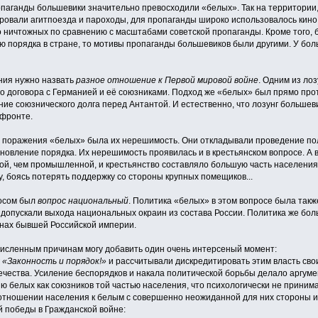
опаганды большевики значительно превосходили «белых». Так на территори
ровали агитпоезда и пароходы, для пропаганды широко использовалось кино.
 ничтожных по сравнению с масштабами советской пропаганды. Кроме того,
ю порядка в стране, то мотивы пропаганды большевиков были другими. У бол
ия нужно назвать
разное отношение к Первой мировой войне
. Одним из ло
о договора с Германией и её союзниками. Подход же «белых» был прямо пр
ние союзнического долга перед Антантой. И естественно, что лозунг больше
 фронте.
поражения «белых» была их нерешимость. Они откладывали проведение по
новление порядка. Их нерешимость проявилась и в крестьянском вопросе. А ве
ой, чем промышленной, и крестьянство составляло большую часть населения
у, боясь потерять поддержку со стороны крупных помещиков...
осом был
вопрос национальный
. Политика «белых» в этом вопросе была такж
 допускали выхода национальных окраин из состава России. Политика же бол
нах бывшей Российской империи.
исленным причинам могу добавить один очень интерсеный момент:
г
«Законность и порядок!»
и рассчитывали дискредитировать этим власть сво
ечества. Усиление беспорядков и накала политической борьбы делало аргум
 белых как союзников той частью населения, что психологически не принимал
отношении населения к белым с совершенно неожиданной для них стороны и, 
й победы в Гражданской войне: