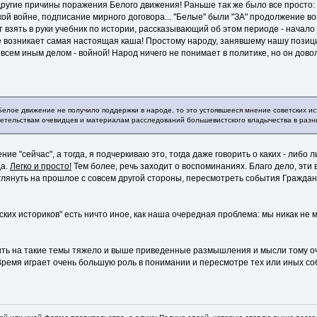
другие причины поражения Белого движения! Раньше так же было все просто: вр
й войне, подписание мирного договора... "Белые" были "ЗА" продолжение во
оит взять в руки учебник по истории, рассказывающий об этом периоде - начал
ове возникает самая настоящая каша! Простому народу, занявшему нашу позиц
сем иным делом - войной! Народ ничего не понимает в политике, но он дово
 Белое движение не получило поддержки в народе, то это устоявшееся мнение советских и
детельствам очевидцев и материалам расследований большевистского владычества в разн
е "сейчас", а тогда, я подчеркиваю это, тогда даже говорить о каких - либо 
да.
Легко и просто!
Тем более, речь заходит о воспоминаниях. Благо дело, эти 
лянуть на прошлое с совсем другой стороны, пересмотреть события Гражданск
ких историков" есть ничто иное, как наша очередная проблема: мы никак не 
орить на такие темы тяжело и выше приведенные размышления и мысли тому о
ремя играет очень большую роль в понимании и пересмотре тех или иных собы