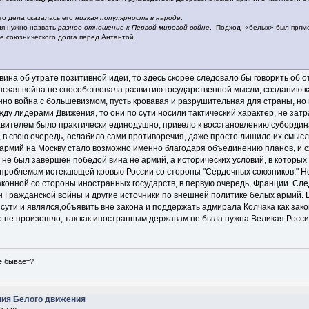
о дела сказалась его
низкая популярность в народе
.
я нужно назвать
разное отношение к Первой мировой войне
. Подход «белых» был прямо
е союзнического долга перед Антантой.
ина об утрате позитивной идеи, то здесь скорее следовало бы говорить об 
ская война не способствовала развитию государственной мысли, созданию к
но война с большевизмом, пусть кровавая и разрушительная для страны, но
ду лидерами Движения, то они по сути носили тактический характер, не затр
вителем было практически единодушно, привело к восстановлению субордин
в свою очередь, ослабило сами противоречия, даже просто лишило их смысла
 армий на Москву стало возможно именно благодаря объединению планов, и 
от не был завершен победой вина не армий, а исторических условий, в которы
проблемам истекающей кровью России со стороны "Сердечных союзников." Не
аконной со стороны иностранных государств, в первую очередь, Франции. Сл
 Гражданской войны и другие источники по внешней политике белых армий. 
сути и являлся,объявить вне закона и поддержать адмирала Колчака как зак
го не произошло, так как иностранным державам не была нужна Великая Росси
не бывает?
ния Белого движения