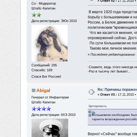
«
Ответ #2 :
17.11.2010 •
Со - Модератор
Штабс-Капитан
В марте 1920 года предста
борьбу с большевиками и н
Дата регистрации: ЭЮп 2010
России, а Белое движение 
политическим "временщиком
Что же касается мнения, чт
опровержений сейчас. Дост
По сути большевизм не п
Таково мое личное мнение
«
Последнее редактирование: 1
Сообщений: 295
-Скажите, ведь этого никогда 
Спасибо: 169
-Раз в тысячу лет бывает...
Спаси Бог Россию!
Re: Причины пораже
Abigal
«
Ответ #3 :
17.11.2010 •
Генерал от Инфантерии
Штабс-Капитан
Цитировать
Дата регистрации: бХЭ 2010
Большевизм необходимо было 
гаранта возрождения российс
Верно! «Сейчас" вообще гов