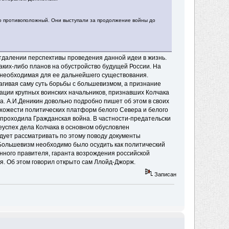
 противоположный. Они выступали за продолжение войны до
отдалении перспективы проведения данной идеи в жизнь.
аких-либо планов на обустройство будущей России. На
 необходимая для ее дальнейшего существования.
агивая саму суть борьбы с большевизмом, а признание
ации крупных воинских начальников, признавших Колчака
. А.И.Деникин довольно подробно пишет об этом в своих
схожести политических платформ белого Севера и белого
х проходила Гражданская война. В частности-предательски
успех дела Колчака в основном обусловлен
едует рассматривать по этому поводу документы
Большевизм необходимо было осудить как политический
онного правителя, гаранта возрождения российской
я. Об этом говорил открыто сам Ллойд-Джорж.
Записан