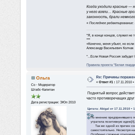
Когда уходили красные — 
у него взяли… Красные гро
законность, брали немного
«
Последнее редактирование: 31
"Я, в конце концов, служил не
***
«Конечно, меня убьют, но если 
Александр Васильевич Колчак
"...Если Новая Россия забудет 
Правила проекта "Белая гварди
Re: Причины пораже
Ольга
«
Ответ #1 :
17.11.2010 •
Со - Модератор
Штабс-Капитан
Поднятый вопрос действите
часто противоречащих друг 
Дата регистрации: ЭЮп 2010
Цитата: Abigal от 17.11.2010 • 
По мнению предпринявшего по
утратила позитивную идею[/i
Так же одной из причин сок
самостоятельно. Несмотря на
Особенно сложные отношения 