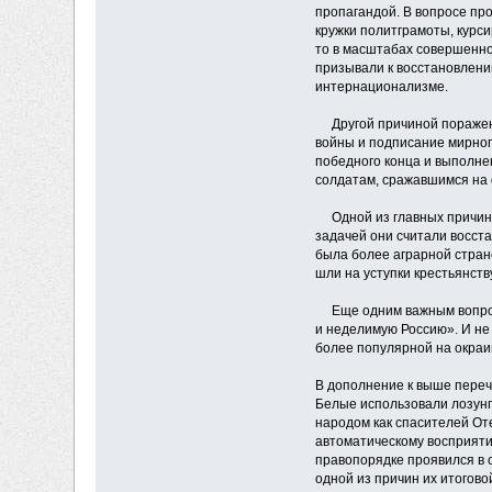
пропагандой. В вопросе пр
кружки политграмоты, курси
то в масштабах совершенно
призывали к восстановлени
интернационализме.
Другой причиной поражен
войны и подписание мирног
победного конца и выполне
солдатам, сражавшимся на
Одной из главных причин 
задачей они считали восста
была более аграрной стран
шли на уступки крестьянств
Еще одним важным вопр
и неделимую Россию». И не
более популярной на окраи
В дополнение к выше переч
Белые использовали лозун
народом как спасителей От
автоматическому восприятию
правопорядке проявился в 
одной из причин их итогово