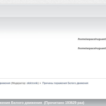
/home/aspace/ruguard
/home/aspace/ruguard
движения
(Модератор:
elektronik
) »
Причины поражения Белого движения
ения Белого движения (Прочитано 193629 раз)