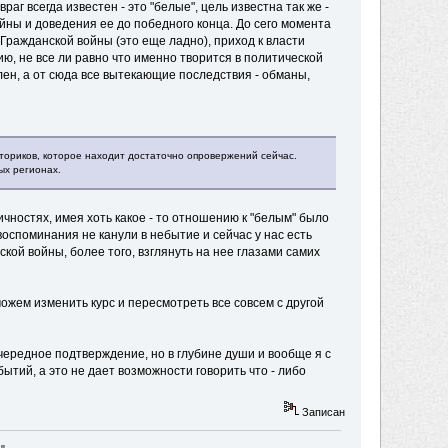
аг всегда известен - это "белые", цель известна так же -
йны и доведения ее до победного конца. До сего момента
о Гражданской войны (это еще ладно), приход к власти
ию, не все ли равно что именно творится в политической
лен, а от сюда все вытекающие последствия - обманы,
сториков, которое находит достаточно опровержений сейчас.
ых регионах.
личностях, имея хоть какое - то отношению к "белым" было
воспоминания не канули в небытие и сейчас у нас есть
ой войны, более того, взглянуть на нее глазами самих
можем изменить курс и пересмотреть все совсем с другой
чередное подтверждение, но в глубине души и вообще я с
тий, а это не дает возможности говорить что - либо
Записан