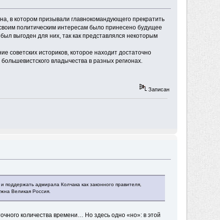
ина, в котором призывали главнокомандующего прекратить
у своим политическим интересам было принесено будущее
был выгоден для них, так как представлялся некоторым
ие советских историков, которое находит достаточно
 большевистского владычества в разных регионах.
Записан
 и поддержать адмирала Колчака как законного правителя,
ужна Великая Россия.
точного количества времени… Но здесь одно «но»: в этой