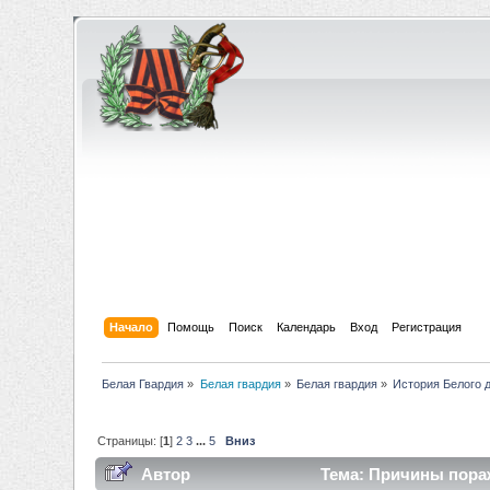
Начало
Помощь
Поиск
Календарь
Вход
Регистрация
Белая Гвардия
»
Белая гвардия
»
Белая гвардия
»
История Белого 
Страницы: [
1
]
2
3
...
5
Вниз
Автор
Тема: Причины пораж