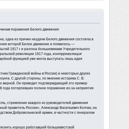
ичинам поражения Белого движения:
а, одна из причин неудачи Белого движения состояла в
лужения которой Белое движение и появилось —
обытий 1917 г. и разгона большевиками Учредительного
вральской революции 1917 года,
контрреволюция
одобной функцией уже могла выступать лишь идея
ник Гражданской войны в России) и некоторых других
унга. С другой стороны, по мнению историка С. В.
но верной. Он приводит подтверждающий это пример
18 года потерпевших полное поражение из-за неприятия
сть
, стремление каждого из руководителей движения
вный правитель России», Александр Васильевич Колчак, на
дством Добровольческой армии, в частности с генералом
бъяснить хорошо работавшей большевистской