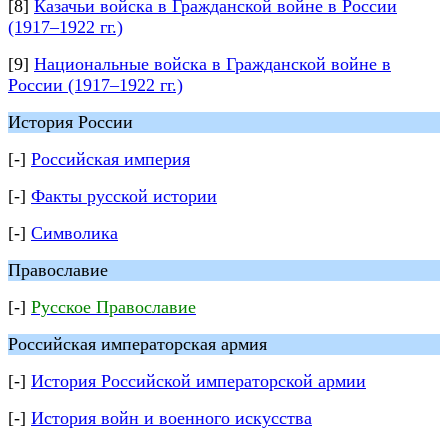
[8]
Казачьи войска в Гражданской войне в России
(1917–1922 гг.)
[9]
Национальные войска в Гражданской войне в
России (1917–1922 гг.)
История России
[-]
Российская империя
[-]
Факты русской истории
[-]
Символика
Православие
[-]
Русское Православие
Российская императорская армия
[-]
История Российской императорской армии
[-]
История войн и военного искусства