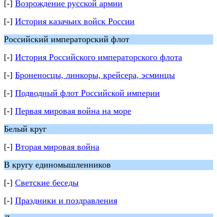
[-]
Возрождение русской армии
[-]
История казачьих войск России
Российский императорский флот
[-]
История Российского императорского флота
[-]
Броненосцы, линкоры, крейсера, эсминцы
[-]
Подводный флот Российской империи
[-]
Первая мировая война на море
Белый круг
[-]
Вторая мировая война
В кругу единомышленников
[-]
Светские беседы
[-]
Праздники и поздравления