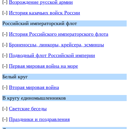
[-]
Возрождение русской армии
[-]
История казачьих войск России
Российский императорский флот
[-]
История Российского императорского флота
[-]
Броненосцы, линкоры, крейсера, эсминцы
[-]
Подводный флот Российской империи
[-]
Первая мировая война на море
Белый круг
[-]
Вторая мировая война
В кругу единомышленников
[-]
Светские беседы
[-]
Праздники и поздравления