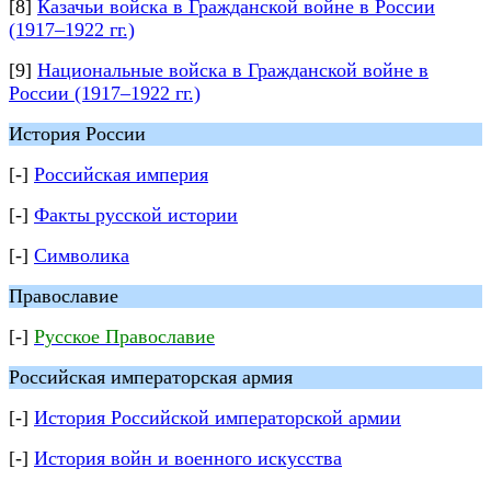
[8]
Казачьи войска в Гражданской войне в России
(1917–1922 гг.)
[9]
Национальные войска в Гражданской войне в
России (1917–1922 гг.)
История России
[-]
Российская империя
[-]
Факты русской истории
[-]
Символика
Православие
[-]
Русское Православие
Российская императорская армия
[-]
История Российской императорской армии
[-]
История войн и военного искусства