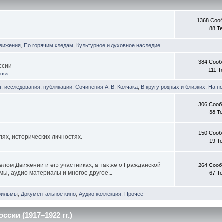
1368 Соо
88 Т
движения
,
По горячим следам
,
Культурное и духовное наследие
384 Соо
ссии
111 
ross
, исследования, публикации
,
Сочинения А. В. Колчака
,
В кругу родных и близких
,
На п
306 Соо
38 Т
150 Соо
ях, исторических личностях.
19 Т
лом Движении и его участниках, а так же о Гражданской
264 Соо
ы, аудио материалы и многое другое...
67 Т
фильмы
,
Документальное кино
,
Аудио коллекция
,
Прочее
сии (1917–1922 гг.)