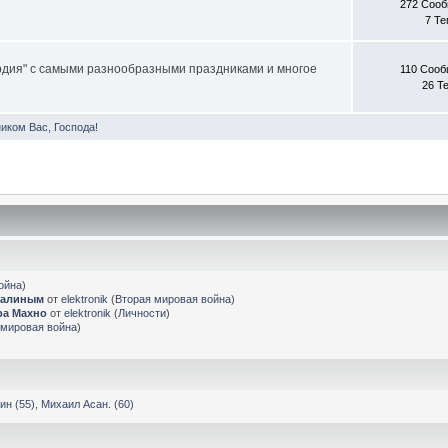
272 Соо
7 Т
дия" с самыми разнообразными праздниками и многое
110 Соо
26 Т
иком Вас, Господа!
ойна
)
Сталиным
от
elektronik
(
Вторая мировая война
)
ра Махно
от
elektronik
(
Личности
)
 мировая война
)
ин (55)
,
Михаил Асан. (60)