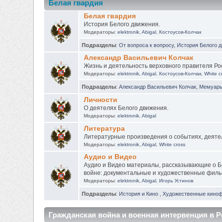
Белая гвардия
Белая гвардия
История Белого движения.
Модераторы:
elektronik
,
Abigal
,
Костоусов-Колчак
Подразделы
:
От вопроса к вопросу
,
История Белого 
Александр Васильевич Колчак
Жизнь и деятельность верховного правителя Ро
Модераторы:
elektronik
,
Abigal
,
Костоусов-Колчак
,
White c
Подразделы
:
Александр Васильевич Колчак
,
Мемуары
Личности
О деятелях Белого движения.
Модераторы:
elektronik
,
Abigal
Литература
Литературные произведения о событиях, деятел
Модераторы:
elektronik
,
Abigal
,
White cross
Аудио и Видео
Аудио и Видео материалы, рассказывающие о Бе
войне: документальные и художественные фильм
Модераторы:
elektronik
,
Abigal
,
Игорь Устинов
Подразделы
:
История и Кино
,
Художественные кино
Гражданская война и военная интервенция в Рос