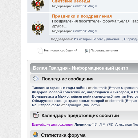
Светские беседы
Модераторы:
elektronik
,
Abigal
Праздники и поздравления
Поздравления посетителей форума "Белая Гвар
другое…
Модераторы:
elektronik
,
Abigal
Подразделы
:
Из истории Белого Движения...
,
С праздн
Нет новых сообщений
Перенаправление
Белая Гвардия - Информационный центр
Последние сообщения
Танковые тараны в годы войны
от
elektronik
(
Вторая мировая в
Федоров, боевой советский ас, награждался и Гитлером, и 
Большевики и Махно, тайная война спецслужб против Несто
Обнаружение концентрационных лагерей
от
elektronik
(
Вторая
Re: Старое фото
от
asparagus
(
Личности
)
Календарь предстоящих событий
Ближайшие дни рождения:
Людмила
(48)
,
Л.М. (75)
,
Александр Гир
Статистика форума