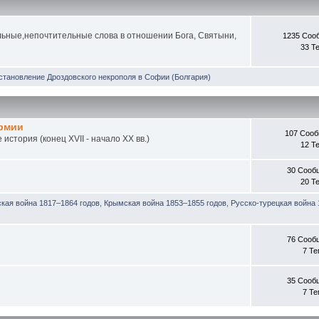
ьные,непочтительные слова в отношении Бога, Святыни,
1235 Соо
33 Т
становление Дроздовского некрополя в Софии (Болгария)
армии
107 Соо
стория (конец XVII - начало XX вв.)
12 Т
30 Сооб
20 Т
ская война 1817–1864 годов
,
Крымская война 1853–1855 годов
,
Русско-турецкая война 
76 Сооб
7 Т
35 Сооб
7 Т