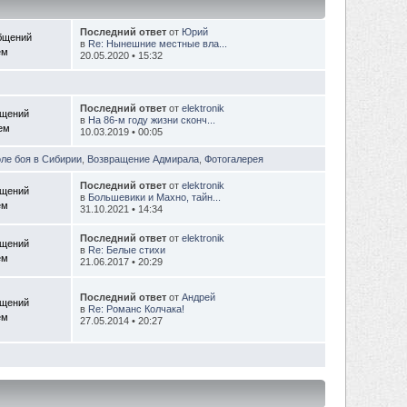
Последний ответ
от
Юрий
бщений
в
Re: Нынешние местные вла...
ем
20.05.2020 • 15:32
Последний ответ
от
elektronik
бщений
в
На 86-м году жизни сконч...
Тем
10.03.2019 • 00:05
оле боя в Сибирии
,
Возвращение Адмирала
,
Фотогалерея
Последний ответ
от
elektronik
бщений
в
Большевики и Махно, тайн...
ем
31.10.2021 • 14:34
Последний ответ
от
elektronik
бщений
в
Re: Белые стихи
ем
21.06.2017 • 20:29
Последний ответ
от
Андрей
бщений
в
Re: Романс Колчака!
ем
27.05.2014 • 20:27