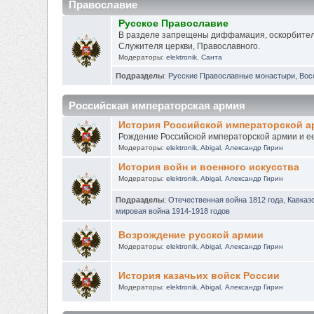
Православие
Русское Православие
В разделе запрещены диффамация, оскорбител
Служителя церкви, Православного.
Модераторы:
elektronik
,
Санта
Подразделы
:
Русские Православные монастыри
,
Вос
Российская императорская армия
История Российской императорской 
Рождение Российской императорской армии и ее и
Модераторы:
elektronik
,
Abigal
,
Александр Гирин
История войн и военного искусства
Модераторы:
elektronik
,
Abigal
,
Александр Гирин
Подразделы
:
Отечественная война 1812 года
,
Кавказ
мировая война 1914-1918 годов
Возрождение русской армии
Модераторы:
elektronik
,
Abigal
,
Александр Гирин
История казачьих войск России
Модераторы:
elektronik
,
Abigal
,
Александр Гирин