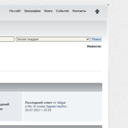
На сайт
Биографии
Книги
События
Контакты
Новости:
Последний ответ
от
Abigal
бщений
в
Re: И снова Здравствуйте...
ем
20.07.2017 • 19:19