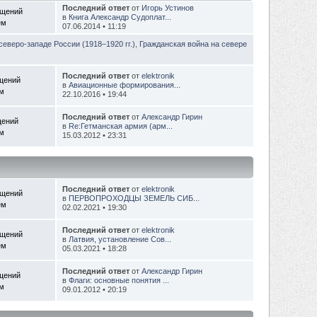
Последний ответ
от
Игорь Устинов
бщений
в
Книга Александр Судоплат...
ем
07.06.2014 • 11:19
северо-западе России (1918–1920 гг.)
,
Гражданская война на севере
Последний ответ
от
elektronik
щений
в
Авиационные формирования...
ем
22.10.2016 • 19:44
Последний ответ
от
Александр Гирин
щений
в
Re:Гетманская армия (арм...
ем
15.03.2012 • 23:31
Последний ответ
от
elektronik
бщений
в
ПЕРВОПРОХОДЦЫ ЗЕМЕЛЬ СИБ...
ем
02.02.2021 • 19:30
Последний ответ
от
elektronik
бщений
в
Латвия, установление Сов...
ем
05.03.2021 • 18:28
Последний ответ
от
Александр Гирин
щений
в
Флаги: основные понятия ...
ем
09.01.2012 • 20:19