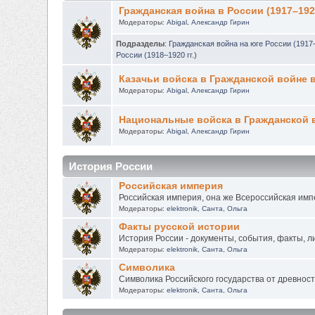
Гражданская война в России (1917–1922
Модераторы:
Abigal
,
Александр Гирин
Подразделы
:
Гражданская война на юге России (1917–
России (1918–1920 гг.)
Казачьи войска в Гражданской войне в 
Модераторы:
Abigal
,
Александр Гирин
Национальные войска в Гражданской во
Модераторы:
Abigal
,
Александр Гирин
История России
Российская империя
Российская империя, она же Всероссийская импер
Модераторы:
elektronik
,
Санта
,
Ольга
Факты русской истории
История России - документы, события, факты, л
Модераторы:
elektronik
,
Санта
,
Ольга
Символика
Символика Российского государства от древност
Модераторы:
elektronik
,
Санта
,
Ольга