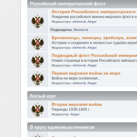
Российский императорский флот
История Российского императорского
Рождение российского военно-морского флота и ег
Модераторы:
elektronik
,
Abigal
Подразделы
:
Личности
Броненосцы, линкоры, крейсера, эсм
Истории о созданиях и непростых судьбах кора
Модераторы:
elektronik
,
Abigal
Подводный флот Российской импери
Новая страница в истории Российского императ
Модераторы:
elektronik
,
Abigal
Первая мировая война на море
Война на море особенная...
Модераторы:
elektronik
,
Abigal
Белый круг
Вторая мировая война
Периоды 1939-1945 г.
Модератор:
Abigal
В кругу единомышленников