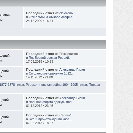
Последний ответ
от
elektronik
бщений
в
Отшельница Лыкова Агафья...
ем
24.12.2020 • 16:41
Последний ответ
от Пожарников
бщений
в
Re: Боевой состав Россий...
ем
17.03.2015 • 10:23
Последний ответ
от
Александр Гирин
щений
в
Смоленское сражение 1812...
ем
14.11.2012 • 21:00
1877-1878 годов
,
Русско-японская война 1904-1905 годов
,
Первая
Последний ответ
от
Александр Гирин
щений
в
Военная форма одежды вое...
ем
01.12.2012 • 23:45
Последний ответ
от
Сергей1
щений
в
Re: О происхождении каза...
ем
07.02.2013 • 18:57