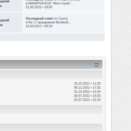
бщений
в
МАКАРОВ Ю.В. "Моя служб...
ем
21.05.2015 • 18:55
Последний ответ
от
Санта
бщений
в
Re: С праздником Великой...
ем
16.04.2017 • 00:24
16.12.2021 • 11:25
05.11.2021 • 17:32
31.10.2021 • 14:34
30.07.2021 • 15:02
25.07.2021 • 22:10