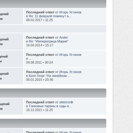
Последний ответ
от
Игорь Устинов
щений
в
Re: 11 февраля помянут а...
ем
08.02.2017 • 11:25
Последний ответ
от
Ander
щений
в
Re: "Императрица Мария"
ем
16.04.2014 • 15:17
Последний ответ
от
Игорь Устинов
щений
в
...
ем
04.08.2011 • 00:24
Последний ответ
от
Игорь Устинов
щений
в
Копп Георг "На линейном ...
ем
06.01.2015 • 20:36
Последний ответ
от
elektronik
бщений
в
Танковые тараны в годы в...
ем
16.12.2021 • 11:25
Последний ответ
от
Игорь Устинов