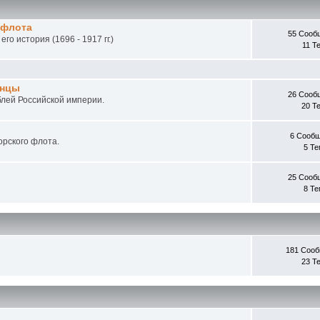
 флота
55 Сооб
о история (1696 - 1917 гг.)
11 Т
инцы
26 Сооб
блей Российской империи.
20 Т
и
6 Сооб
орского флота.
5 Т
25 Сооб
8 Т
181 Соо
23 Т