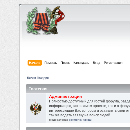
Начало
Помощь
Поиск
Календарь
Вход
Регистрация
Белая Гвардия
Гостевая
Администрация
Полностью доступный для гостей форума, раз
информацию, как о самом проекте, так и о фору
интересующие Вас вопросы и оставлять свои о
так же подать заявку на поиск людей.
Модераторы:
elektronik
,
Abigal