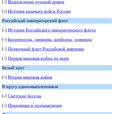
[-]
Возрождение русской армии
[-]
История казачьих войск России
Российский императорский флот
[-]
История Российского императорского флота
[-]
Броненосцы, линкоры, крейсера, эсминцы
[-]
Подводный флот Российской империи
[-]
Первая мировая война на море
Белый круг
[-]
Вторая мировая война
В кругу единомышленников
[-]
Светские беседы
[-]
Праздники и поздравления