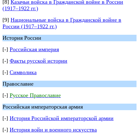
[8]
Казачьи войска в Гражданской войне в России
(1917–1922 гг.)
[9]
Национальные войска в Гражданской войне в
России (1917–1922 гг.)
История России
[-]
Российская империя
[-]
Факты русской истории
[-]
Символика
Православие
[-]
Русское Православие
Российская императорская армия
[-]
История Российской императорской армии
[-]
История войн и военного искусства