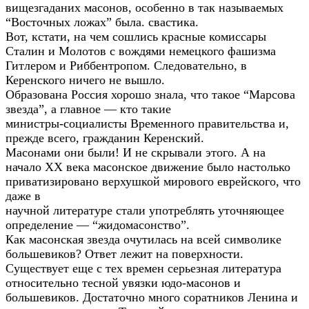
вищезгаданих масонов, особенно в так называемых
“Восточных ложах” была. свастика.
Вот, кстати, на чем сошлись красные комиссары
Сталин и Молотов с вождями немецкого фашизма
Гитлером и Риббентропом. Следовательно, в
Керенского ничего не вышло.
Образована Россия хорошо знала, что такое “Марсова
звезда”, а главное — кто такие
министры-социалисты Временного правительства и,
прежде всего, гражданин Керенский.
Масонами они были! И не скрывали этого. А на
начало ХХ века масонское движение было настолько
приватизировано верхушкой мирового еврейского, что
даже в
научной литературе стали употреблять уточняющее
определение — “жидомасонство”.
Как масонская звезда очутилась на всей символике
большевиков? Ответ лежит на поверхности.
Существует еще с тех времен серьезная литература
относительно тесной увязки юдо-масонов и
большевиков. Достаточно много соратников Ленина и