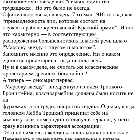
пятиконечную звезду как “символ единства
трудящихся . Но это было не всегда.
Официально звезда введена 7-го мая 1918-го года как
“принадлежность лиц, которые состоят на
службе в рабоче-крестьянской Красной армии”. И вот
что характерно — в соответствующем
распоряжении большевистских властей речь шла о
“Марсову звезду с плугом и молотом”.
Запомните именно это определение. Ни о каком
единстве пролетариев тогда не шла речь.
Ну и в самом деле, не считать же классическим
пролетарием древнего бога войны!
А теперь — сенсация первая.
“Марсову звезду”, внедренную из идеи Троцкого-
Бронштейна, красноармейцы должны были носить не
на
фуражках, а на груди, напротив сердца. Однако, когда
головком Лейба Троцкий прицепил себе на
кожанку знак номер один и глянул в зеркало, у него
сразу возникла характерная ассоциация:
“Это не символ, а жестянка носильщика на вокзале.
Переделать и уменьшить как минимум в четыре