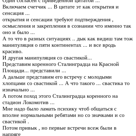
Один согласен с приведенной цитатой ...
Включаем счетчик ... В цитате эт как открытия и
сенсация ...
открытия и сенсации требуют подтверждения ,
осмысления и закрепления в сознании что именно так
оно и было ...
А то что в разных ситуациях .. дык как видиш там тож
манипуляция о пяти континентах ... и все вродь
красиво.
И другая манипуляция со свастикой...
Представим коренного Сталинградца на Красной
Площади... представили ...
А дальше представим его встречу с молодыми
хлопцами со свастикой ... А что такого ... свастика то
изначально ...
А потом поход этого Сталинградца коренного на
стадион Локомотив ...
Мне надо было ламать психику чтоб общаться с
вполне нормальными ребятами но со значками и со
свастикой .
Потом привык , но первые встречи всеж были в
напряге