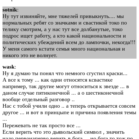
sotnik
:
Ну тут извиняйте, мне тяжелей привыкнуть.... мы
нормальных ребят со значками и свастикой токо по
телику смотрим, а у нас тут все долбанутые, токо
подрос ищет работу, а кто какой национальности и
политических убеждений всем до лампочки, некогда!!!
У меня самого кстати семья много национальная и
никого это не волнует.
wask
:
Ну я думаю ты понял что немного сгустил краски...
А все к тому ... как одни относятся ксвастике
например, так другие могут относиться к звезде ... в
даном случае пятиконечной ... а о шестиконечной
вообще отдельный разговор ..
Нас с тобой учили одно .. а теперь открывается совсем
другое ... и вот в принцыпе и причина появления темы
...
Пережевать не так просто все ...
Если верить что это дьявольский символ , значить
надо первонаперво верить в бога ... но бога то тож по