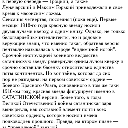
в первую очередь — Троцкий, а также
Луначарский и Максим Горький принадлежали в свое
время к масонским ложам.
Сенсация четвертая, последняя (пока еще). Первые
месяцы 1918-го года красную звезду носили
двумя лучами кверху, а одним книзу. Однако, не только
белогвардейцы-интеллигенты, но и рядовые
верующие знали, что именно такая, обратная версия
пентаклю называлась в народе “видьминой ногой”.
Срочной инструкцией военного ведомства
сатанинскую звезду развернули одним лучом кверху и
срочно составили басенку относительно единства
пяты континентов. Но вот тайна, которая до сих
пор не разгадана: на первом советском ордене —
Боевого Красного Флага, основанного в том же таки
1918-ом году, красная звезда фигурирует именно в
САТАНИНСКОЙ версии. Более того, в годы
Великой Отечественной войны сатанинская заря
вынырнула, как составной элемент почти всех
советских орденов, которые носили имена
полководцев прошлого. Правда, на втором плане —
за “правильной” звездой.