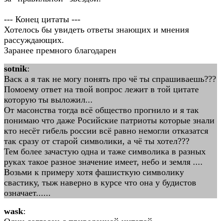
--- Конец цитаты ---
Хотелось бы увидеть ответы знающих и мнения
рассуждающих.
Заранее премного благодарен
sotnik
:
Васк а я так не могу понять про чё ты спрашиваешь???
Помоему ответ на твой вопрос лежит в той цитате
которую ты выложил...
От масонства тогда всё общество прогнило и я так
понимаю что даже Росийские патриоты которые знали
кто несёт гибель россии всё равно немогли отказатся
так сразу от старой символики, а чё ты хотел???
Тем более зачастую одна и таже символика в разных
руках такое разное значение имеет, небо и земля ....
Возьми к примеру хотя фашисткую символику
свастику, тыж наверно в курсе что она у будистов
означает......
wask
: