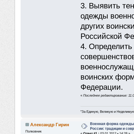
3. Выявить те
одежды военн
других воинск
Российской Фе
4. Определить
совершенство
военнослужащи
воинских форм
Федерации.
«
Последнее редактирование: 11.0
"За Единую, Великую и Неделимую
Военная форма одежды
Александр Гирин
России: традиции и сов
Полковник
«
Ответ #1 :
03.01.2012 • 14:28 »