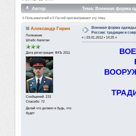
Автор
Тема: Военная форма о
современность (Прочитано 270150 раз)
0 Пользователей и 5 Гостей просматривают эту тему.
Военная форма одежды
Александр Гирин
России: традиции и сов
Полковник
«
:
03.01.2012 • 14:25 »
Штабс-Капитан
ВО
Дата регистрации: ФХЪ 2011
ВООРУ
ТРАД
Сообщений: 233
Спасибо: 72
Делай что должно и будь, что
будет