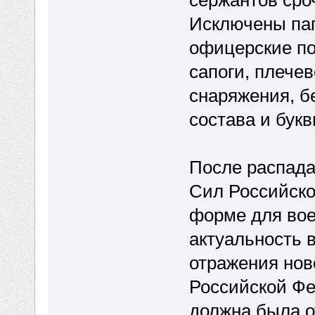
сержантов сро
Исключены пап
офицерские по
сапоги, плече
снаряжения, б
состава и букв
После распад
Сил Российско
форме для во
актуальность 
отражения нов
Российской Ф
должна была о