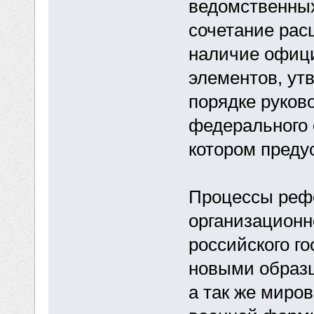
ведомственных
сочетание рас
наличие офиц
элементов, ут
порядке руков
федерального 
котором преду
Процессы реф
организационн
российского г
новыми образц
а так же миро