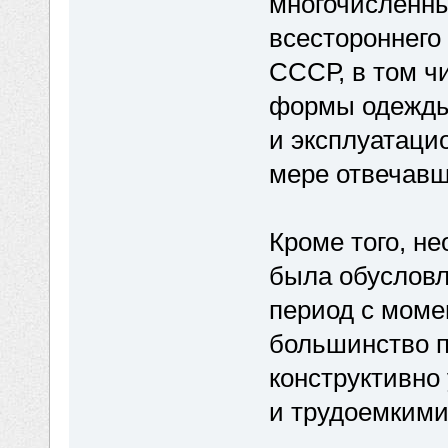
многочисленны
всестороннег
СССР, в том ч
формы одежды
и эксплуатаци
мере отвечав
Кроме того, н
была обусловл
период с моме
большинство 
конструктивно
и трудоемкими