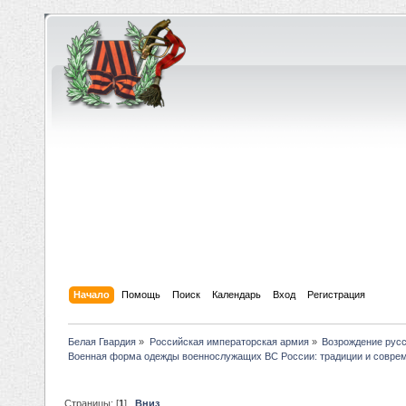
Начало
Помощь
Поиск
Календарь
Вход
Регистрация
Белая Гвардия
»
Российская императорская армия
»
Возрождение рус
Военная форма одежды военнослужащих ВС России: традиции и совре
Страницы: [
1
]
Вниз