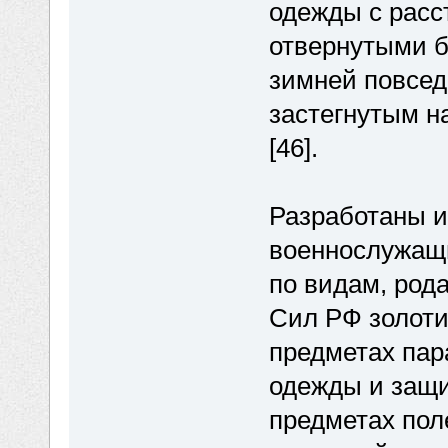
одежды с расс
отвернутыми б
зимней повсе
застегнутым н
[46].
Разработаны и
военнослужащ
по видам, род
Сил РФ золоти
предметах пар
одежды и защи
предметах пол