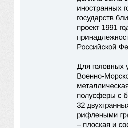
иностранных г
государств бл
проект 1991 г
принадлежнос
Российской Фе
Для головных 
Военно-Морско
металлическая
полусферы с б
32 двухгранных
рифлеными гра
– плоская и со