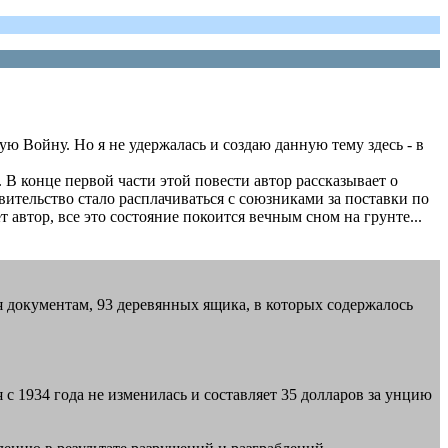
ю Войну. Но я не удержалась и создаю данную тему здесь - в
 В конце первой части этой повести автор рассказывает о
вительство стало расплачиваться с союзниками за поставки по
т автор, все это состояние покоится вечным сном на грунте...
ся документам, 93 деревянных ящика, в которых содержалось
с 1934 года не изменилась и составляет 35 долларов за унцию