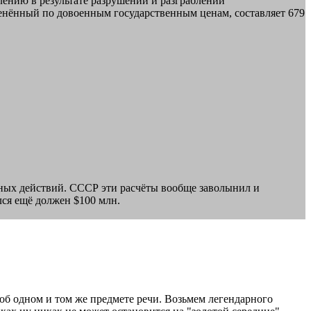
лению в результате разрушений и разграблений
енённый по довоенным государственным ценам, составляет 679
енных действий. СССР эти расчёты вообще заволынил и
лся ещё должен $100 млн.
б одном и том же предмете речи. Возьмем легендарного