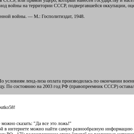
в СССР, или прямой ущерб, который нанесён государству и насе
риод войны на территории СССР, подвергавшейся оккупации, оц
нной войны. — М.: Госполитиздат, 1948.
. По условиям ленд-лиза оплата производилась по окончании во
оду. По состоянию на 2003 год РФ (правопреемник СССР) остава
utko58!
можно сказать: "Да все это ложь!"
ой в интернете можно найти самую разнообразную информацию о