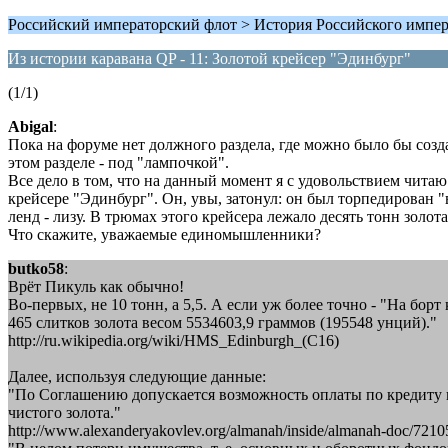
Российский императорский флот > История Российского импер
Из истории каравана QP - 11: Золотой крейсер "Эдинбург"
(1/1)
Abigal
:
Пока на форуме нет должного раздела, где можно было бы созд
этом разделе - под "лампочкой".
Все дело в том, что на данный момент я с удовольствием читаю
крейсере "Эдинбург". Он, увы, затонул: он был торпедирован "
ленд - лизу. В трюмах этого крейсера лежало десять тонн золот
Что скажите, уважаемые единомышленники?
butko58
:
Врёт Пикуль как обычно!
Во-первых, не 10 тонн, а 5,5. А если уж более точно - "На б
465 слитков золота весом 5534603,9 граммов (195548 унций)."
http://ru.wikipedia.org/wiki/HMS_Edinburgh_(C16)
Далее, используя следующие данные:
"По Соглашению допускается возможность оплаты по кредиту не
чистого золота."
http://www.alexanderyakovlev.org/almanah/inside/almanah-doc/7210