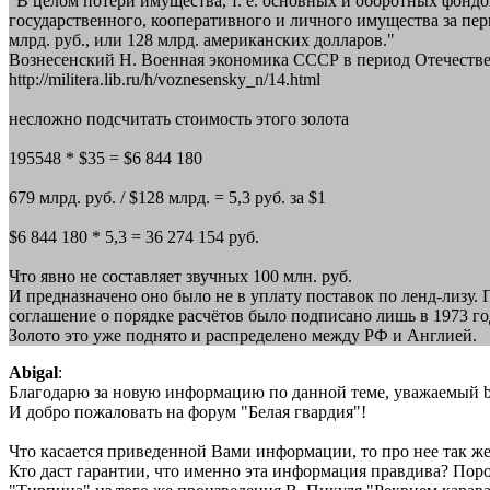
"В целом потери имущества, т. е. основных и оборотных фондо
государственного, кооперативного и личного имущества за пе
млрд. руб., или 128 млрд. американских долларов."
Вознесенский Н. Военная экономика СССР в период Отечестве
http://militera.lib.ru/h/voznesensky_n/14.html
несложно подсчитать стоимость этого золота
195548 * $35 = $6 844 180
679 млрд. руб. / $128 млрд. = 5,3 руб. за $1
$6 844 180 * 5,3 = 36 274 154 руб.
Что явно не составляет звучных 100 млн. руб.
И предназначено оно было не в уплату поставок по ленд-лизу
соглашение о порядке расчётов было подписано лишь в 1973 г
Золото это уже поднято и распределено между РФ и Англией.
Abigal
:
Благодарю за новую информацию по данной теме, уважаемый b
И добро пожаловать на форум "Белая гвардия"!
Что касается приведенной Вами информации, то про нее так же 
Кто даст гарантии, что именно эта информация правдива? Пор