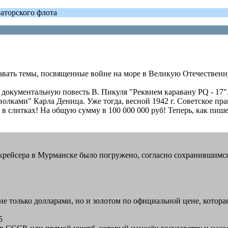
аторского флота
авать темы, посвященные войне на море в Великую Отечественну
 документальную повесть В. Пикуля "Реквием каравану PQ - 17".
волками" Карла Деница. Уже тогда, весной 1942 г. Советское пра
а в слитках! На общую сумму в 100 000 000 руб! Теперь, как пише
орт крейсера в Мурманске было погружено, согласно сохранившим
 только долларами, но и золотом по официальной цене, которая 
5