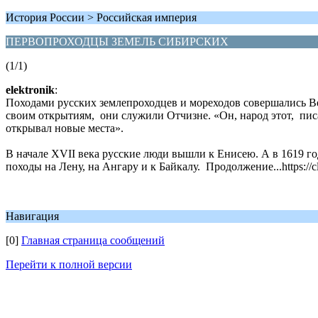
История России > Российская империя
ПЕРВОПРОХОДЦЫ ЗЕМЕЛЬ СИБИРСКИХ
(1/1)
elektronik
:
Походами русских землепроходцев и мореходов совершались В
своим открытиям, они служили Отчизне. «Он, народ этот, пи
открывал новые места».
В начале XVII века русские люди вышли к Енисею. А в 1619 
походы на Лену, на Ангару и к Байкалу. Продолжение...https://c
Навигация
[0]
Главная страница сообщений
Перейти к полной версии