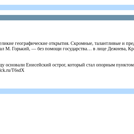
еликие географические открытия. Скромные, талантливые и пре
сал М. Горький, — без помощи государства… в лице Дежнева, К
году основали Енисейский острог, который стал опорным пункт
lck.ru/T6sdX