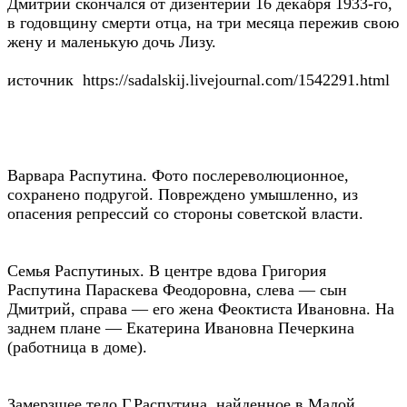
Дмитрий скончался от дизентерии 16 декабря 1933-го,
в годовщину смерти отца, на три месяца пережив свою
жену и маленькую дочь Лизу.
источник https://sadalskij.livejournal.com/1542291.html
Варвара Распутина. Фото послереволюционное,
сохранено подругой. Повреждено умышленно, из
опасения репрессий со стороны советской власти.
Семья Распутиных. В центре вдова Григория
Распутина Параскева Феодоровна, слева — сын
Дмитрий, справа — его жена Феоктиста Ивановна. На
заднем плане — Екатерина Ивановна Печеркина
(работница в доме).
Замерзшее тело Г.Распутина, найденное в Малой