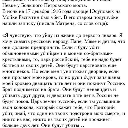
Невке у Большого Петровского моста.
В ночь на 17 декабря 1916 года дворце Юсуповых на
Мойке Распутин был убит. В его старом полушубке
нашли записку (писала Матрена, со слов отца):
«Я чувствую, что уйду из жизни до первого января. Я
хочу сказать русскому народу, Папе, Маме и детям, что
они должны предпринять. Если я буду убит
обыкновенными убийцами и моими со-братьями-
крестьянами, то, царь российский, тебе не надо будет
бояться за своих детей. Они будут царствовать еще
много веков. Но если меня уничтожат дворяне, если
они прольют мою кровь, то их руки будут запачканы
моей кровью двадцать пять лет и они покинут Россию.
Брат поднимется на брата. Они будут ненавидеть и
убивать друг друга, и двадцать пять лет в России не
будет покоя. Царь земли русской, если ты услышишь
звон колокола, который скажет тебе, что Григорий
убит, знай, что один из твоих подстроил мою смерть, и
никто из вас, никто из твоих детей не проживет
больше двух лет. Они будут убиты…