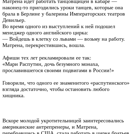
Матрена идет работать танцовщицей в кабаре —
наконец-то пригодились уроки танцев, которые она
брала в Берлине у балерины Императорских театров
Девильер.
Во время одного из выступлений к ней подошел
менеджер одного английского цирка:
— Войдешь в клетку со львами — возьму на работу.
Матрена, перекрестившись, вошла.
Афиши тех лет рекламировали ее так:
«Мари Распутин, дочь безумного монаха,
прославившегося своими подвигами в России!»
Говорили, что одного ее знаменитого «распутинского»
взгляда достаточно, чтобы остановить любого
хищника.
Вскоре молодой укротительницей заинтересовались
американские антрепренеры, и Матрена,
перебравшись в США, стала работать в цирке братьев