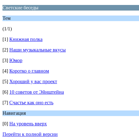
Светские беседы
Тем
(1/1)
[1]
Книжная полка
[2]
Наши музыкальные вкусы
[3]
Юмор
[4]
Коротко о главном
[5]
Хороший у вас проект
[6]
10 советов от Эйнштейна
[7]
Счастье как оно есть
Навигация
[0]
На уровень вверх
Перейти к полной версии