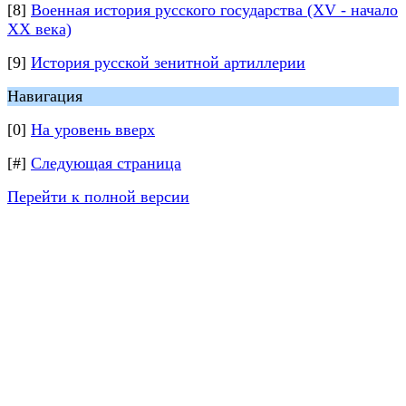
[8]
Военная история русского государства (XV - начало
XX века)
[9]
История русской зенитной артиллерии
Навигация
[0]
На уровень вверх
[#]
Следующая страница
Перейти к полной версии