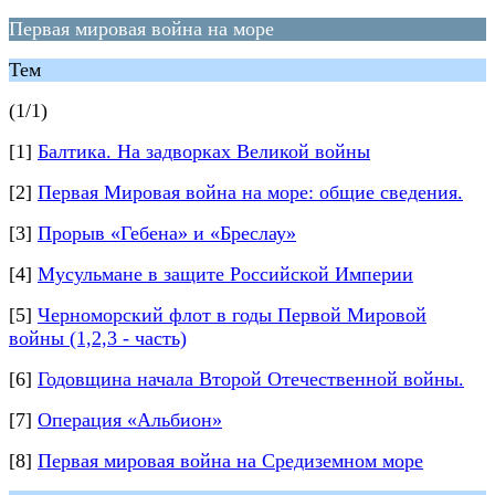
Первая мировая война на море
Тем
(1/1)
[1]
Балтика. На задворках Великой войны
[2]
Первая Мировая война на море: общие сведения.
[3]
Прорыв «Гебена» и «Бреслау»
[4]
Мусульмане в защите Российской Империи
[5]
Черноморский флот в годы Первой Мировой
войны (1,2,3 - часть)
[6]
Годовщина начала Второй Отечественной войны.
[7]
Операция «Альбион»
[8]
Первая мировая война на Средиземном море