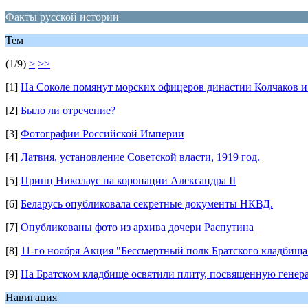
Факты русской истории
Тем
(1/9)
>
>>
[1]
На Соколе помянут морских офицеров династии Колчаков и
[2]
Было ли отречение?
[3]
Фотографии Российской Империи
[4]
Латвия, установление Советской власти, 1919 год.
[5]
Принц Николаус на коронации Александра II
[6]
Беларусь опубликовала секретные документы НКВД.
[7]
Опубликованы фото из архива дочери Распутина
[8]
11-го ноября Акция "Бессмертный полк Братского кладбищ
[9]
На Братском кладбище освятили плиту, посвященную генер
Навигация